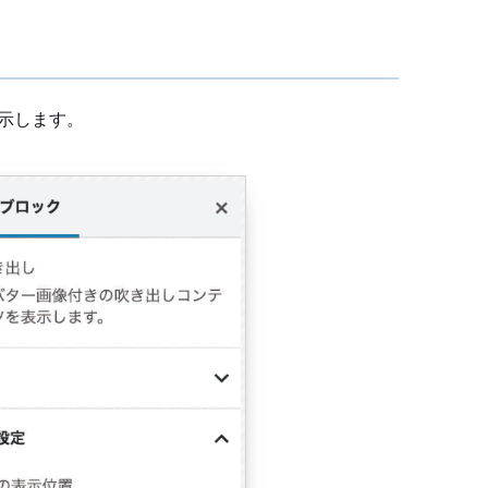
示します。