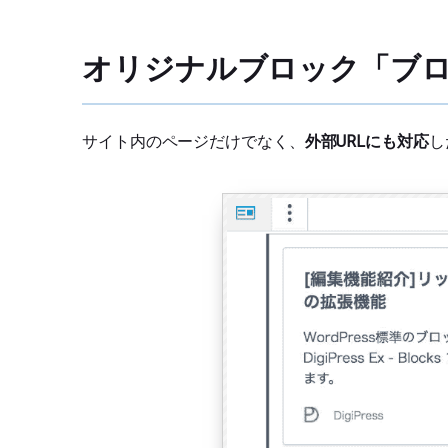
オリジナルブロック「ブ
サイト内のページだけでなく、
外部URLにも対応
し