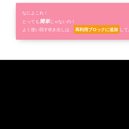
なによこれ！
簡単
とっても
じゃないの！
よく使い回す吹き出しは、
再利用ブロックに追加
して