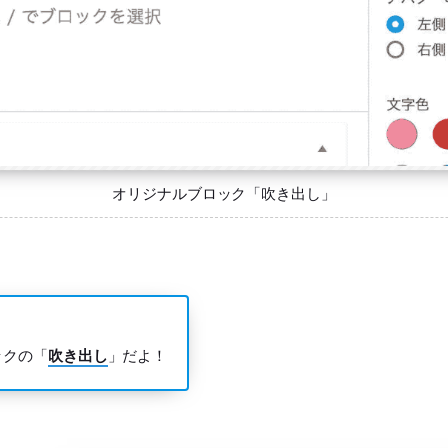
オリジナルブロック「吹き出し」
ックの「
吹き出し
」だよ！