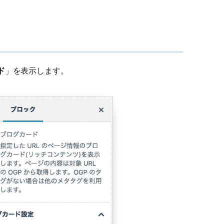
ド
」を表示します。