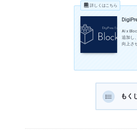
詳しくはこちら
Digi
AI x 
追加し
向上させ
ンテン
込まずプ
てぜひ
もく
オリ
オリ
オリ