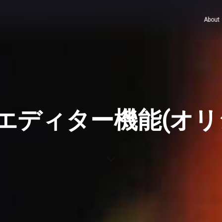
About
エディター機能(オリ