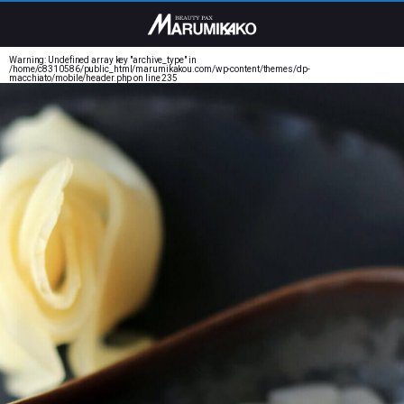
Warning
: Undefined array key "archive_type" in
/home/c8310586/public_html/marumikakou.com/wp-content/themes/dp-
macchiato/mobile/header.php
on line
235